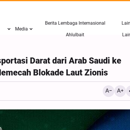
Berita Lembaga Internasional
Lain
Media
l
Ahlulbait
Lai
ortasi Darat dari Arab Saudi ke
Memecah Blokade Laut Zionis
Hujjatul Islam Azadi: Mer
Hikmah Ilahi Termasuk B
Terpenting dari Infak