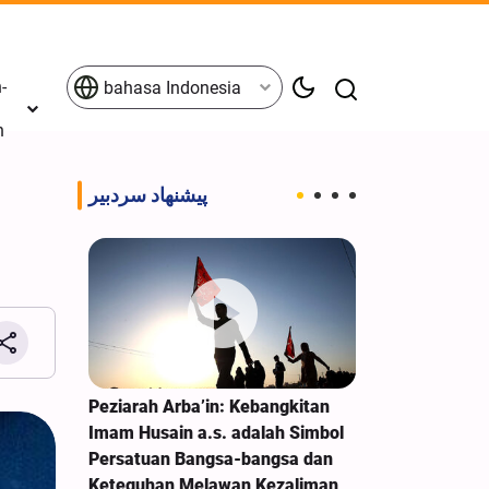
-
bahasa Indonesia
n
پیشنهاد سردبیر
aih
Peziarah Arba’in: Kebangkitan
Pengumuman 
erkah
Imam Husain a.s. adalah Simbol
Arbain Husain
Persatuan Bangsa-bangsa dan
Keteguhan Melawan Kezaliman