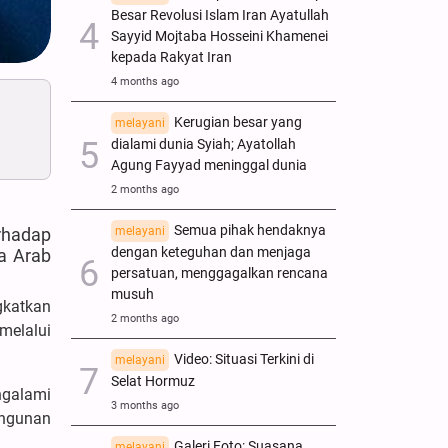
Besar Revolusi Islam Iran Ayatullah
Sayyid Mojtaba Hosseini Khamenei
kepada Rakyat Iran
4 months ago
Kerugian besar yang
melayani
dialami dunia Syiah; Ayatollah
Agung Fayyad meninggal dunia
2 months ago
Semua pihak hendaknya
melayani
rhadap
dengan keteguhan dan menjaga
wa Arab
persatuan, menggagalkan rencana
musuh
gkatkan
2 months ago
melalui
Video: Situasi Terkini di
melayani
Selat Hormuz
ngalami
3 months ago
angunan
Galeri Foto: Suasana
melayani