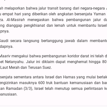
ah
melaporkan bahwa jalur transit barang dari negara-negara 
ktu empat hari yang diberikan oleh angkatan bersenjata Yaman
aza.
Al-Masirah
menegaskan bahwa pembangunan jalur dar
ng dianggap pengkhianat dan lemah untuk membantu Israe
apnya.
audi secara langsung bertanggung jawab dalam membantu
adapnya.
Maariv
mengakui bahwa pembangunan koridor darat ini telah di
net Netanyahu. Jalur ini diklaim dapat menghemat hingga 80
 Laut Merah dan Terusan Suez.
 senjata sementara antara Israel dan Hamas yang mulai berla
mengizinkan masuknya 600 truk bantuan kemanusiaan dan ba
lan Ramadan (3/3), Israel telah menutup semua perlintasan k
anusiaan.