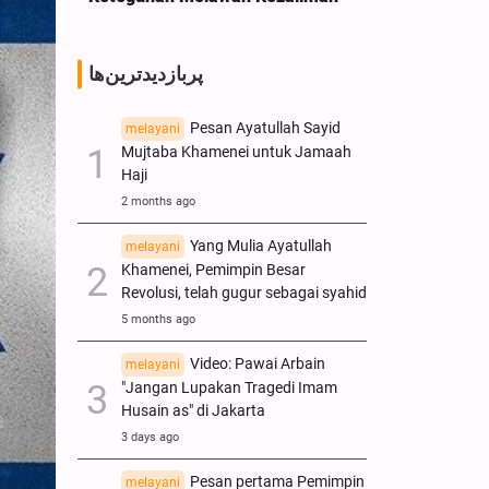
پربازدیدترین‌ها
Pesan Ayatullah Sayid
melayani
Mujtaba Khamenei untuk Jamaah
Haji
2 months ago
Yang Mulia Ayatullah
melayani
Khamenei, Pemimpin Besar
Revolusi, telah gugur sebagai syahid
5 months ago
Video: Pawai Arbain
melayani
"Jangan Lupakan Tragedi Imam
Husain as" di Jakarta
3 days ago
Pesan pertama Pemimpin
melayani