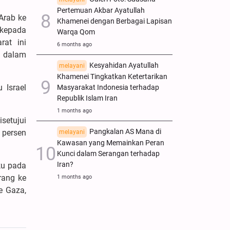
Pertemuan Akbar Ayatullah
Arab ke
Khamenei dengan Berbagai Lapisan
 kepada
Warqa Qom
at ini
6 months ago
l dalam
Kesyahidan Ayatullah
melayani
Khamenei Tingkatkan Ketertarikan
 Israel
Masyarakat Indonesia terhadap
Republik Islam Iran
1 months ago
setujui
Pangkalan AS Mana di
 persen
melayani
Kawasan yang Memainkan Peran
Kunci dalam Serangan terhadap
Iran?
ku pada
rang ke
1 months ago
e Gaza,