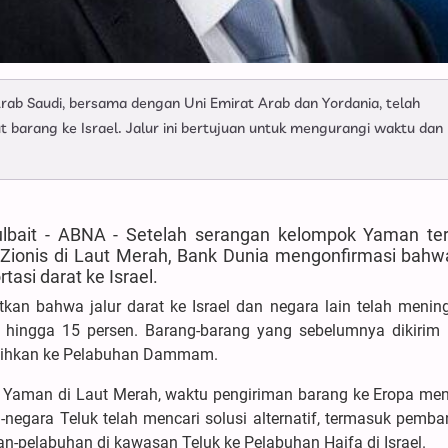
rab Saudi, bersama dengan Uni Emirat Arab dan Yordania, telah
barang ke Israel. Jalur ini bertujuan untuk mengurangi waktu dan
lulbait - ABNA - Setelah serangan kelompok Yaman te
im Zionis di Laut Merah, Bank Dunia mengonfirmasi bah
tasi darat ke Israel.
kan bahwa jalur darat ke Israel dan negara lain telah menin
 hingga 15 persen. Barang-barang yang sebelumnya dikirim 
ialihkan ke Pelabuhan Dammam.
n Yaman di Laut Merah, waktu pengiriman barang ke Eropa me
ra-negara Teluk telah mencari solusi alternatif, termasuk pemb
n-pelabuhan di kawasan Teluk ke Pelabuhan Haifa di Israel.