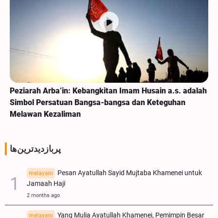
Peziarah Arba’in: Kebangkitan Imam Husain a.s. adalah
Simbol Persatuan Bangsa-bangsa dan Keteguhan
Melawan Kezaliman
پربازدیدترین‌ها
Pesan Ayatullah Sayid Mujtaba Khamenei untuk
melayani
Jamaah Haji
2 months ago
Yang Mulia Ayatullah Khamenei, Pemimpin Besar
melayani