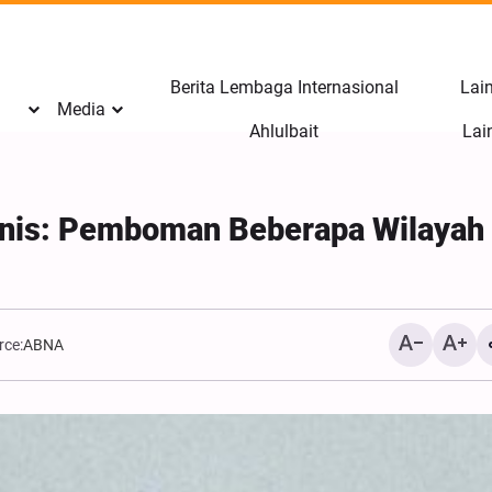
Berita Lembaga Internasional
Lain
Media
l
Ahlulbait
Lai
onis: Pemboman Beberapa Wilayah 
rce:
ABNA
Hujjatul Islam Azadi: Mer
Hikmah Ilahi Termasuk B
Terpenting dari Infak