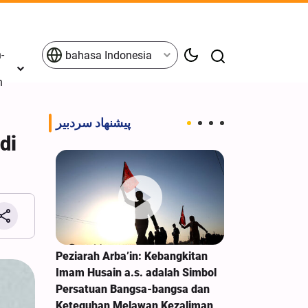
-
bahasa Indonesia
n
پیشنهاد سردبیر
di
aih
Peziarah Arba’in: Kebangkitan
Pengumuman 
erkah
Imam Husain a.s. adalah Simbol
Arbain Husain
Persatuan Bangsa-bangsa dan
Keteguhan Melawan Kezaliman