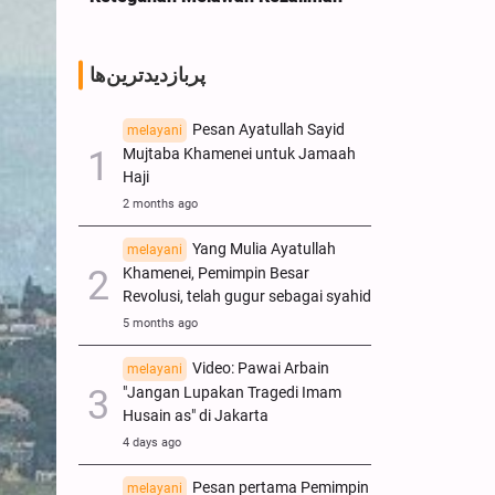
پربازدیدترین‌ها
Pesan Ayatullah Sayid
melayani
Mujtaba Khamenei untuk Jamaah
Haji
2 months ago
Yang Mulia Ayatullah
melayani
Khamenei, Pemimpin Besar
Revolusi, telah gugur sebagai syahid
5 months ago
Video: Pawai Arbain
melayani
"Jangan Lupakan Tragedi Imam
Husain as" di Jakarta
4 days ago
Pesan pertama Pemimpin
melayani