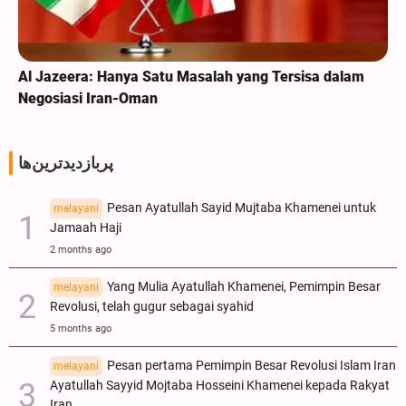
Al Jazeera: Hanya Satu Masalah yang Tersisa dalam
Negosiasi Iran-Oman
پربازدیدترین‌ها
Pesan Ayatullah Sayid Mujtaba Khamenei untuk
melayani
Jamaah Haji
2 months ago
Yang Mulia Ayatullah Khamenei, Pemimpin Besar
melayani
Revolusi, telah gugur sebagai syahid
5 months ago
Pesan pertama Pemimpin Besar Revolusi Islam Iran
melayani
Ayatullah Sayyid Mojtaba Hosseini Khamenei kepada Rakyat
Iran