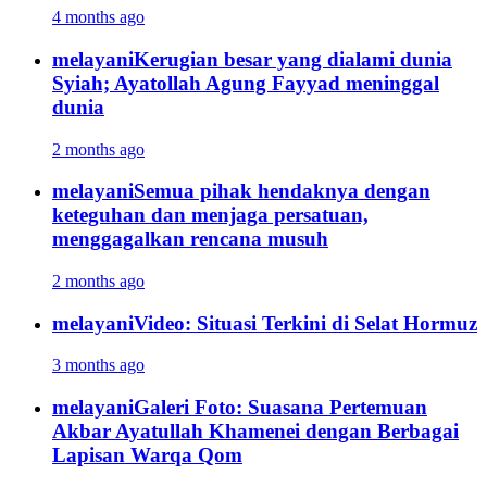
4 months ago
melayani
Kerugian besar yang dialami dunia
Syiah; Ayatollah Agung Fayyad meninggal
dunia
2 months ago
melayani
Semua pihak hendaknya dengan
keteguhan dan menjaga persatuan,
menggagalkan rencana musuh
2 months ago
melayani
Video: Situasi Terkini di Selat Hormuz
3 months ago
melayani
Galeri Foto: Suasana Pertemuan
Akbar Ayatullah Khamenei dengan Berbagai
Lapisan Warqa Qom