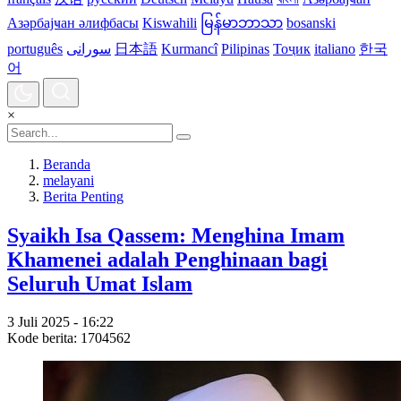
Азәрбајҹан әлифбасы
Kiswahili
မြန်မာဘာသာ
bosanski
português
سورانی
日本語
Kurmancî
Pilipinas
Тоҷик
italiano
한국
어
×
Beranda
melayani
Berita Penting
Syaikh Isa Qassem: Menghina Imam
Khamenei adalah Penghinaan bagi
Seluruh Umat Islam
3 Juli 2025 - 16:22
Kode berita: 1704562