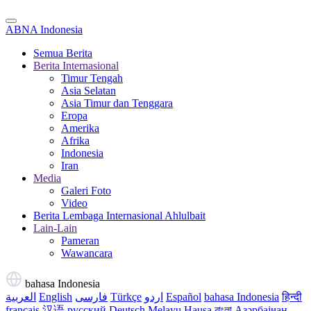
ABNA Indonesia
Semua Berita
Berita Internasional
Timur Tengah
Asia Selatan
Asia Timur dan Tenggara
Eropa
Amerika
Afrika
Indonesia
Iran
Media
Galeri Foto
Video
Berita Lembaga Internasional Ahlulbait
Lain-Lain
Pameran
Wawancara
bahasa Indonesia
العربية
English
فارسی
Türkçe
اردو
Español
bahasa Indonesia
हिन्दी
français
汉语
русский
Deutsch
Melayu
Hausa
বাংলা
Азәрбајҹан