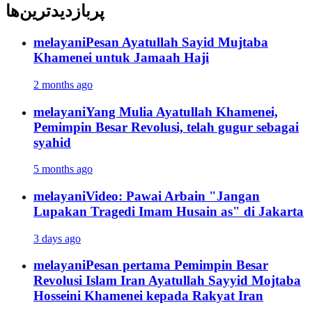
پربازدیدترین‌ها
melayani
Pesan Ayatullah Sayid Mujtaba
Khamenei untuk Jamaah Haji
2 months ago
melayani
Yang Mulia Ayatullah Khamenei,
Pemimpin Besar Revolusi, telah gugur sebagai
syahid
5 months ago
melayani
Video: Pawai Arbain "Jangan
Lupakan Tragedi Imam Husain as" di Jakarta
3 days ago
melayani
Pesan pertama Pemimpin Besar
Revolusi Islam Iran Ayatullah Sayyid Mojtaba
Hosseini Khamenei kepada Rakyat Iran