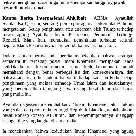
bahwa menghina posisi tinggi ini menempatkan tanggung jawab
besar di pundak umat.
Kantor Berita Internasional Ahlulbait
- ABNA - Ayatullah
Syaikh Isa Qassem, seorang pemimpin agama terkemuka Bahrain,
mengatakan: Setiap penghinaan atau ancaman oleh Trump terhadap
posisi agung Ayatullah Imam Khamenei, Pemimpin Tertinggi
Republik Islam Iran, merupakan penghinaan terhadap seluruh
negara Islam, kesuciannya, dan kedudukannya yang sakral.
Dalam sebuah pernyataan, mereka menekankan bahwa serangan
semacam itu terhadap posisi Imam Khamenei merupakan tanda
ketidaktahuan, kesembronoan, dan ketidakmampuan untuk
memahami dengan benar berbagai isu dan konsekuensinya, dan
bahwa ancaman ini bukan hanya terhadap satu individu, tetapi
penghinaan yang meluas terhadap Umat Islam dan kesuciannya,
yang menempatkan tanggung jawab yang berat di pundak Umat
yang mulia ini.
Ayatullah Qassem menambahkan: "Imam Khamenei, ahli hukum
yang saleh dan pemimpin tertinggi Republik Islam ini, adalah simbol
besar konsep-konsep Al-Quran, dan kepemimpinannya dianggap
sebagai tipe yang langka di zaman kita."
Ia menekankan bahwa kedudukan Imam Khamenei yang agung