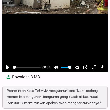
00:08
Play
Mute
Settings
PIP
Enter
Dow
Download
3 MB
fullscree
Pemerintah Kota Tel Aviv mengumumkan: "Kami sedang
memeriksa bangunan-bangunan yang rusak akibat rudal
Iran untuk memutuskan apakah akan menghancurkannya."