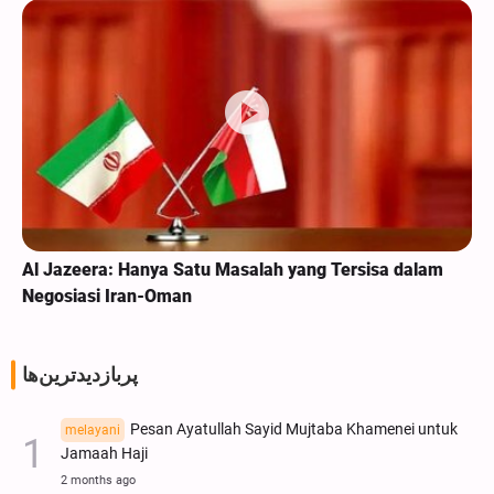
Al Jazeera: Hanya Satu Masalah yang Tersisa dalam
Negosiasi Iran-Oman
پربازدیدترین‌ها
Pesan Ayatullah Sayid Mujtaba Khamenei untuk
melayani
Jamaah Haji
2 months ago